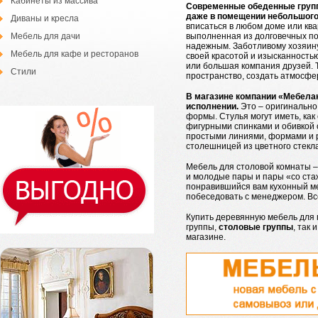
Кабинеты из массива
Современные
обеденные груп
даже в помещении небольшого
Диваны и кресла
вписаться в любом доме или ква
выполненная из долговечных пор
Мебель для дачи
надежным. Заботливому хозяину
Мебель для кафе и ресторанов
своей красотой и изысканность
или большая компания друзей. 
Стили
пространство, создать атмосфе
В магазине компании «Мебел
исполнении.
Это – оригинально
формы. Стулья могут иметь, как
фигурными спинками и обивкой 
простыми линиями, формами и р
столешницей из цветного стекла
Мебель для столовой комнаты –
и молодые пары и пары «со ст
понравившийся вам кухонный ме
побеседовать с менеджером. Все
Купить деревянную мебель для 
группы,
столовые группы
, так
магазине.