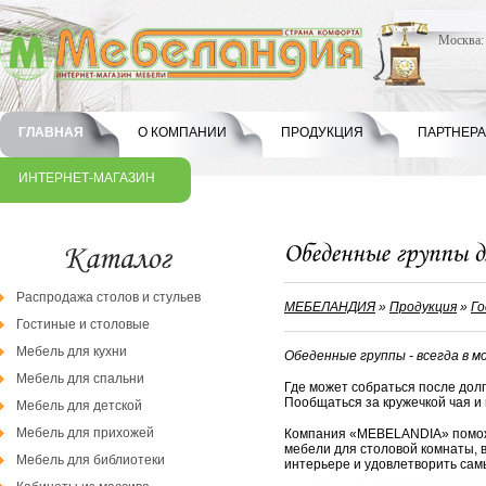
Москва
ГЛАВНАЯ
О КОМПАНИИ
ПРОДУКЦИЯ
ПАРТНЕР
ИНТЕРНЕТ-МАГАЗИН
Распродажа столов и стульев
МЕБЕЛАНДИЯ
»
Продукция
»
Го
Гостиные и столовые
Мебель для кухни
Обеденные группы - всегда в м
Мебель для спальни
Где может собраться после дол
Пообщаться за кружечкой чая и
Мебель для детской
Мебель для прихожей
Компания «MEBELANDIA» поможе
мебели для столовой комнаты, 
Мебель для библиотеки
интерьере и удовлетворить сам