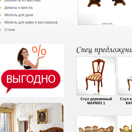
Кабинеты из массива
Диваны и кресла
Мебель для дачи
Мебель для кафе и ресторанов
Стили
Стул деревянный
Стул к
МАРКИЗ 1
КА