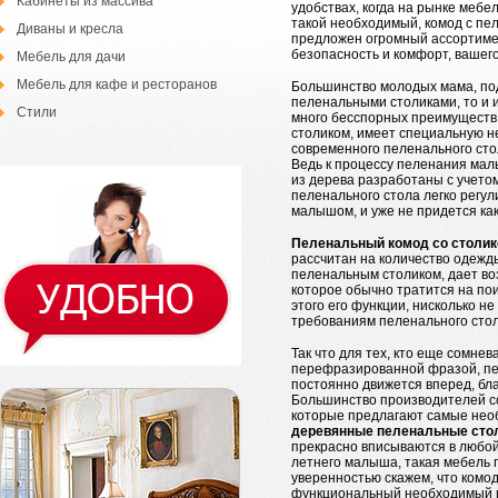
Кабинеты из массива
удобствах, когда на рынке меб
такой необходимый, комод с пе
Диваны и кресла
предложен огромный ассортимен
безопасность и комфорт, вашег
Мебель для дачи
Мебель для кафе и ресторанов
Большинство молодых мама, под
пеленальными столиками, то и и
Стили
много бесспорных преимуществ,
столиком, имеет специальную не
современного пеленального сто
Ведь к процессу пеленания мал
из дерева разработаны с учето
пеленального стола легко регул
малышом, и уже не придется как
Пеленальный комод со столик
рассчитан на количество одежд
пеленальным столиком, дает во
которое обычно тратится на пои
этого его функции, нисколько н
требованиям пеленального стол
Так что для тех, кто еще сомне
перефразированной фразой, пел
постоянно движется вперед, бл
Большинство производителей с
которые предлагают самые необ
деревянные пеленальные сто
прекрасно вписываются в любой
летнего малыша, такая мебель п
уверенностью скажем, что комод
функциональный необходимый п