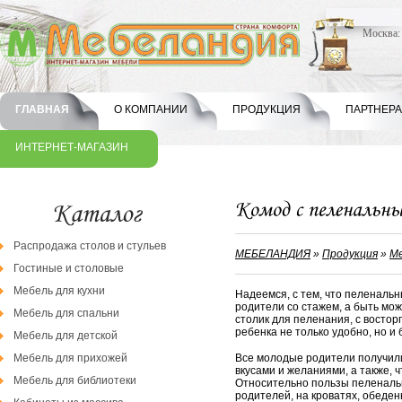
Москва
ГЛАВНАЯ
О КОМПАНИИ
ПРОДУКЦИЯ
ПАРТНЕР
ИНТЕРНЕТ-МАГАЗИН
Распродажа столов и стульев
МЕБЕЛАНДИЯ
»
Продукция
»
Ме
Гостиные и столовые
Мебель для кухни
Надеемся, с тем, что пеленальн
родители со стажем, а быть мо
Мебель для спальни
столик для пеленания, с восто
ребенка не только удобно, но и 
Мебель для детской
Все молодые родители получили
Мебель для прихожей
вкусами и желаниями, а также, 
Мебель для библиотеки
Относительно пользы пеленальн
родителей, на кроватях, обеден