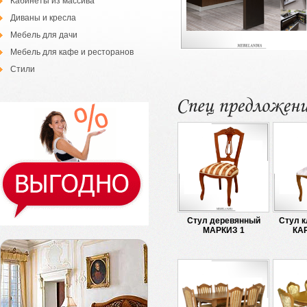
Кабинеты из массива
Диваны и кресла
Мебель для дачи
Мебель для кафе и ресторанов
Стили
Стул деревянный
Стул к
МАРКИЗ 1
КА